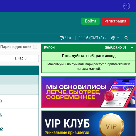
Войти
Регистрация
Чат
11:16 (GMT+3)
Пари в один клик
Купон
(выбрано 0)
Пожалуйста, выберите исход
1 час
0
Максимумы по суммам пари растут с приближением
начала матчей.
9
6
02