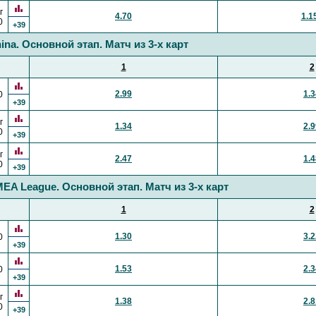
г
4.70
1.1
0
+39
ina.
Основной этап.
Матч из 3-х карт
1
2
2.99
1.3
0
+39
г
1.34
2.9
0
+39
г
2.47
1.4
0
+39
EA League.
Основной этап.
Матч из 3-х карт
1
2
1.30
3.2
0
+39
1.53
2.3
0
+39
г
1.38
2.8
0
+39