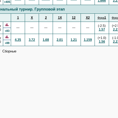
1.666
2.2
5
+405
нальный турнир.
Групповой этап
1
X
2
1X
12
X2
1
Фора
Фор
(-2.5)
(+2.
г
—
—
—
—
—
—
1.57
2.2
0
+83
(+1.0)
(-1.
г
4.35
3.72
1.68
2.01
1.21
1.159
1.56
2.2
0
+88
/
Сборные