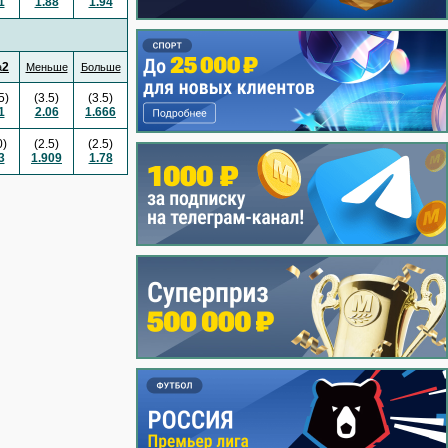
1
1.88
1.94
2
а
Меньше
Больше
5)
(3.5)
(3.5)
1
2.06
1.666
0)
(2.5)
(2.5)
3
1.909
1.78