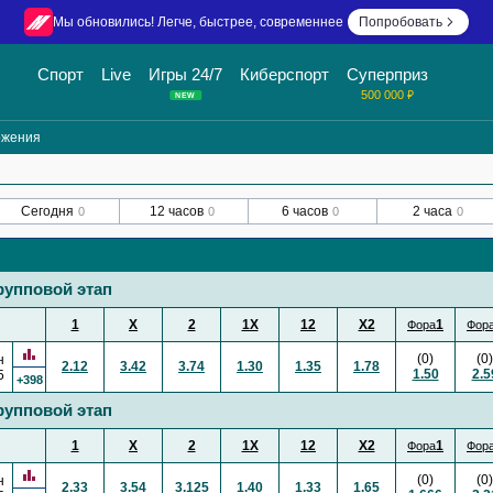
Мы обновились! Легче, быстрее, современнее
Попробовать
Спорт
Live
Игры 24/7
Киберспорт
Суперприз
500 000 ₽
NEW
ожения
Сегодня
12 часов
6 часов
2 часа
0
0
0
0
рупповой этап
1
X
2
1X
12
X2
1
Фора
Фор
(0)
(0)
н
2.12
3.42
3.74
1.30
1.35
1.78
1.50
2.5
5
+398
рупповой этап
1
X
2
1X
12
X2
1
Фора
Фор
(0)
(0)
н
2.33
3.54
3.125
1.40
1.33
1.65