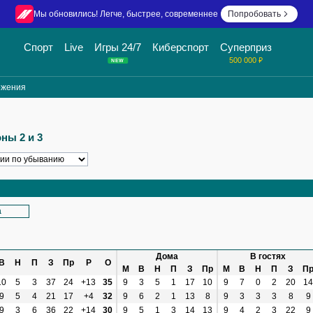
Мы обновились! Легче, быстрее, современнее
Попробовать
Спорт
Live
Игры 24/7
Киберспорт
Суперприз
500 000 ₽
NEW
ожения
ны 2 и 3
а
Дома
В гостях
В
Н
П
З
Пр
Р
О
М
В
Н
П
З
Пр
М
В
Н
П
З
П
10
5
3
37
24
+13
35
9
3
5
1
17
10
9
7
0
2
20
14
9
5
4
21
17
+4
32
9
6
2
1
13
8
9
3
3
3
8
9
9
3
6
36
22
+14
30
9
5
1
3
14
13
9
4
2
3
22
9