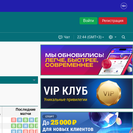
Войти
Регистрация
Чат
22:44 (GMT+3)
Последние
матчи
р
П
Н
В
Н
В
В
В
Н
В
В
Н
Н
П
П
П