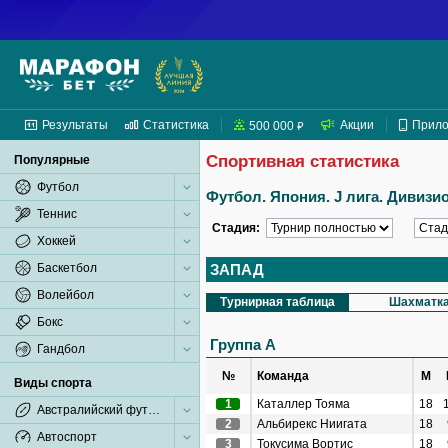
Результаты
Статистика
Акции
Прил
500 000 ₽
Спортивная статистика
Популярные
Футбол
Футбол. Япония. J лига. Дивизио
Теннис
Стадия:
Хоккей
Баскетбол
ЗАПАД
Волейбол
Турнирная таблица
Шахматк
Бокс
Группа A
Гандбол
№
Команда
М
Виды спорта
1
Каталлер Тояма
18
Австралийский футбол
2
Альбирекс Ниигата
18
Автоспорт
3
Токусима Вортис
18