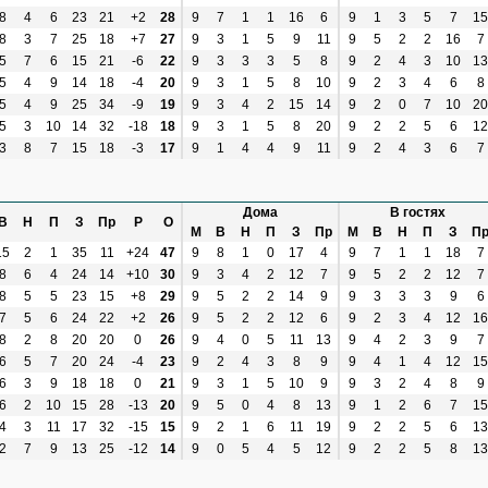
8
4
6
23
21
+2
28
9
7
1
1
16
6
9
1
3
5
7
15
8
3
7
25
18
+7
27
9
3
1
5
9
11
9
5
2
2
16
7
5
7
6
15
21
-6
22
9
3
3
3
5
8
9
2
4
3
10
13
5
4
9
14
18
-4
20
9
3
1
5
8
10
9
2
3
4
6
8
5
4
9
25
34
-9
19
9
3
4
2
15
14
9
2
0
7
10
20
5
3
10
14
32
-18
18
9
3
1
5
8
20
9
2
2
5
6
12
3
8
7
15
18
-3
17
9
1
4
4
9
11
9
2
4
3
6
7
Дома
В гостях
В
Н
П
З
Пр
Р
О
М
В
Н
П
З
Пр
М
В
Н
П
З
П
15
2
1
35
11
+24
47
9
8
1
0
17
4
9
7
1
1
18
7
8
6
4
24
14
+10
30
9
3
4
2
12
7
9
5
2
2
12
7
8
5
5
23
15
+8
29
9
5
2
2
14
9
9
3
3
3
9
6
7
5
6
24
22
+2
26
9
5
2
2
12
6
9
2
3
4
12
16
8
2
8
20
20
0
26
9
4
0
5
11
13
9
4
2
3
9
7
6
5
7
20
24
-4
23
9
2
4
3
8
9
9
4
1
4
12
15
6
3
9
18
18
0
21
9
3
1
5
10
9
9
3
2
4
8
9
6
2
10
15
28
-13
20
9
5
0
4
8
13
9
1
2
6
7
15
4
3
11
17
32
-15
15
9
2
1
6
11
19
9
2
2
5
6
13
2
7
9
13
25
-12
14
9
0
5
4
5
12
9
2
2
5
8
13