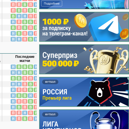
П
П
В
П
Н
П
В
П
В
В
В
Н
Н
П
П
Н
П
В
В
П
В
П
В
П
В
Н
В
П
Н
П
Н
Н
П
В
Н
Последние
матчи
р
Н
В
В
В
Н
Н
Н
В
В
Н
В
В
П
П
Н
Н
Н
П
В
П
Н
П
П
В
В
Н
В
В
Н
П
Н
П
П
В
П
Н
В
П
В
П
П
П
Н
П
В
Н
П
В
П
Н