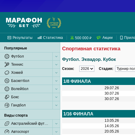
Результаты
Статистика
Акции
Прил
500 000 ₽
Спортивная статистика
Популярные
Футбол
Футбол. Эквадор. Кубок
Теннис
Сезон:
Стадия:
Хоккей
Баскетбол
1/8 ФИНАЛА
29.07.26
Волейбол
30.07.26
Бокс
30.07.26
Гандбол
1/16 ФИНАЛА
Виды спорта
13.05.26
Австралийский футбол
14.05.26
20.05.26
Автоспорт