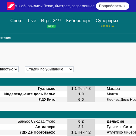
Мы обновились! Легче, быстрее, современнее
Попробовать
Спорт
Live
Игры 24/7
Киберспорт
Суперприз
500 000 ₽
NEW
ожения
Гуаласео
1:1
Пен 4:3
Макара
Индепендьенте дель Валье
1:0
Манта
ЛДУ Кито
6:0
Леонес Дель Но
Баньос Сьюдад Фуэго
0:2
Дельфин
Астиллеро
2:1
Гуаякиль Сити
ЛДУ де Портовьехо
1:1
Пен 4:2
Атлетико Либер