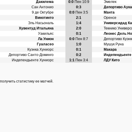
Дакилема
0:0
Пен 10:9
Эмелек
Сан Антонио
0:3
Депортиво Аук
9 де Октубре
0:0
Пен 3:5
Манта
Винотинто
2:1
Оренсе
Эль Насьональ
1:4
Универсидад Ка
Хувентуд Итальяна
2:0
Текнико Универ
Уакильяс
0:1
Леонес Дель Но
Ла Унион
0:0
Пен 8:7
Депортиво Куэн
Гуаласео
1:0
Мушук Руна
Куэнка Хуниорс
0:1
Макара
Депортиво Санто-Доминго
0:2
Индепендьенте
Индепендьенте Хуниорс
1:1
Пен 3:4
ЛДУ Кито
получить статистику ее матчей.