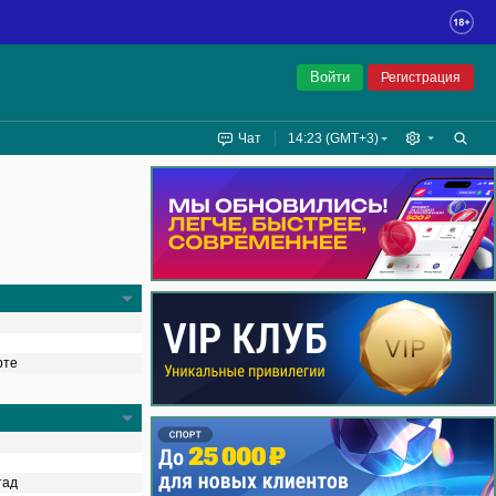
Войти
Регистрация
Чат
14:23 (GMT+3)
рте
тад