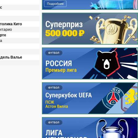
ас
толика Кито
ситарио
рте
ка
 дель Валье