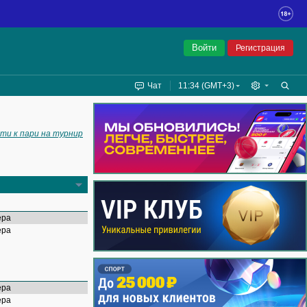
Войти
Регистрация
Чат
11:34 (GMT+3)
ти к пари на турнир
ера
ера
ера
ера