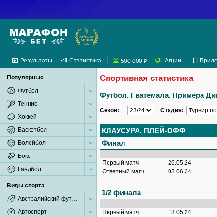
Результаты
Статистика
Акции
Прил
500 000 ₽
Спортивная статистика
Популярные
Футбол
Футбол. Гватемала. Примера Ди
Теннис
Сезон:
Стадия:
Хоккей
Баскетбол
КЛАУСУРА. ПЛЕЙ-ОФФ
Финал
Волейбол
Бокс
Первый матч
26.05.24
Гандбол
Ответный матч
03.06.24
Виды спорта
1/2 финала
Австралийский футбол
Автоспорт
Первый матч
13.05.24