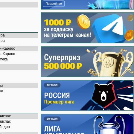
ера
ера
н-Карлос
н-Карлос
ьтека
па
па
чиспас
чиспас
Педро