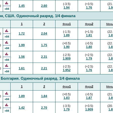
(-3.5)
(+3.5)
(21.
1.45
2.60
0
1.94
1.76
1.9
+84
он, США.
Одиночный разряд.
1/4 финала
1
2
1
2
Фора
Фора
Мен
(-1.5)
(+1.5)
(22.
1.72
2.04
0
1.89
1.81
1.8
+84
(+0.5)
(-0.5)
(22.
1.99
1.75
0
1.90
1.80
1.8
+84
(-2.5)
(+2.5)
(22.
1.56
2.31
0
1.909
1.79
1.8
+84
(-2.5)
(+2.5)
(22.
1.61
2.21
0
1.952
1.76
1.8
+84
 Болгария.
Одиночный разряд.
1/4 финала
1
2
1
2
Фора
Фора
Мен
(+0.5)
(-0.5)
(21.
1.89
1.84
0
1.83
1.87
1.8
+84
(-3.5)
(+3.5)
(20.
1.42
2.70
0
1.79
1.909
1.8
+84