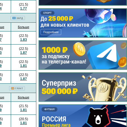
5)
(21.5)
4
1.77
ХАРД
ьше
Больше
5)
(22.5)
7
1.83
5)
(22.5)
3
1.87
5)
(22.5)
9
1.81
5)
(22.5)
3
1.87
ГРУНТ
ьше
Больше
5)
(21.5)
9
1.81
5)
(20.5)
9
1.81