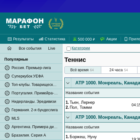
Результаты
Статистика
Акции
Прил
500 000 ₽
Категории
Все события
Live
Теннис
Популярные
Россия. Премьер-лига
Всё время
24 часа
64
54
Суперкубок УЕФА
ATP 1000.
Монреаль, Канада
Топ-клубы. Товарищеские матчи
Название события
Португалия. Примейра-лига
Нидерланды. Эредивизи
1.
Тьен, Лернер
04:1
2.
Пол, Томми
Германия. 2-я бундеслига
ATP 1000.
Монреаль, Канада
MLS
Аргентина. Примера дивизион
Название события
Бразилия. Серия A
1.
Боржеш, Нуну
19:3