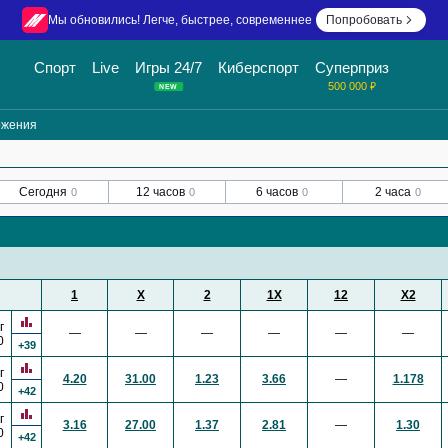
Мы обновились! Легче, быстрее, современнее
Попробовать
Спорт
Live
Игры 24/7
Киберспорт
Суперприз
500 000 ₽
NEW
ожения
Сегодня
12 часов
6 часов
2 часа
0
0
0
0
1
X
2
1X
12
X2
г
—
—
—
—
—
—
0
+39
г
4.20
31.00
1.23
3.66
—
1.178
0
+42
г
3.16
27.00
1.37
2.81
—
1.30
0
+42