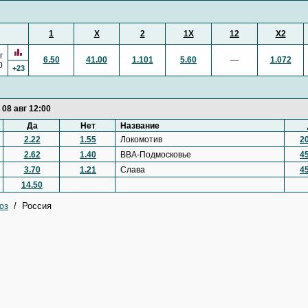
1
X
2
1X
12
X2
г
6.50
41.00
1.101
5.60
—
1.072
0
+23
08 авг 12:00
Да
Нет
Название
2.22
1.55
Локомотив
2
2.62
1.40
ВВА-Подмосковье
4
3.70
1.21
Слава
4
14.50
юз
/
Россия