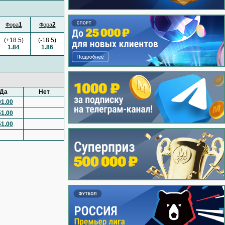
1
2
Фора
Фора
(+18.5)
(-18.5)
1.84
1.86
Да
Нет
01.00
51.00
51.00