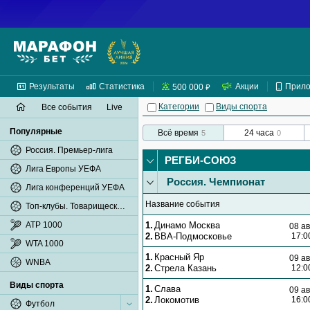
Результаты
Статистика
Акции
Прил
500 000 ₽
Категории
Виды спорта
Все события
Live
Популярные
Всё время
24 часа
5
0
Россия. Премьер-лига
РЕГБИ-СОЮЗ
Лига Европы УЕФА
Россия.
Чемпионат
Лига конференций УЕФА
Название события
Топ-клубы. Товарищеские матчи
ATP 1000
1.
Динамо Москва
08 ав
2.
ВВА-Подмосковье
17:0
WTA 1000
1.
Красный Яр
09 ав
WNBA
2.
Стрела Казань
12:0
Виды спорта
1.
Слава
09 ав
2.
Локомотив
16:0
Футбол