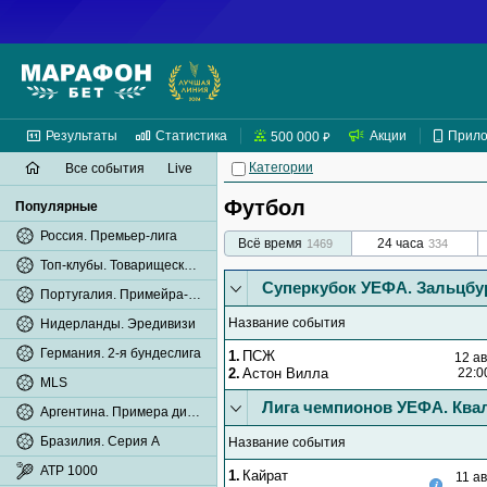
Результаты
Статистика
Акции
Прил
500 000 ₽
Категории
Все события
Live
Футбол
Популярные
Россия. Премьер-лига
Всё время
24 часа
1469
334
Топ-клубы. Товарищеские матчи
Суперкубок УЕФА.
Зальцбу
Португалия. Примейра-лига
Название события
Нидерланды. Эредивизи
Германия. 2-я бундеслига
1.
ПСЖ
12 ав
2.
Астон Вилла
22:0
MLS
Лига чемпионов УЕФА.
Ква
Аргентина. Примера дивизион
Бразилия. Серия A
Название события
ATP 1000
1.
Кайрат
11 ав