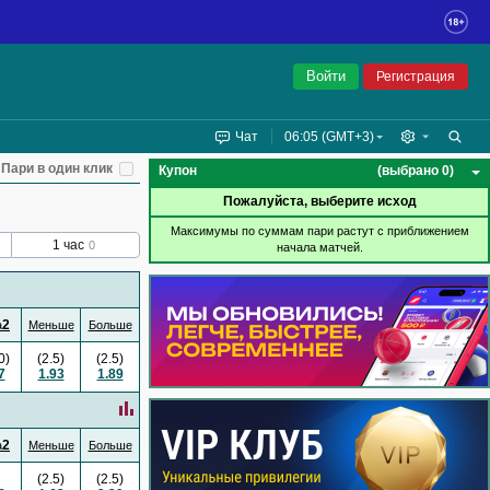
Войти
Регистрация
Чат
06:05 (GMT+3)
Пари в один клик
Купон
(выбрано 0)
Пожалуйста, выберите исход
Максимумы по суммам пари растут с приближением
1 час
0
начала матчей.
2
а
Меньше
Больше
0)
(2.5)
(2.5)
7
1.93
1.89
2
а
Меньше
Больше
(2.5)
(2.5)