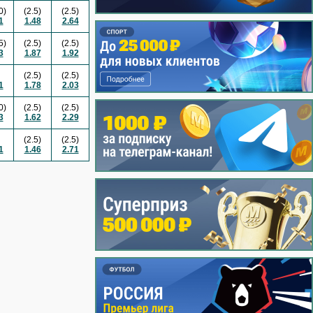
0)
(2.5)
(2.5)
1
1.48
2.64
5)
(2.5)
(2.5)
3
1.87
1.92
(2.5)
(2.5)
1
1.78
2.03
0)
(2.5)
(2.5)
3
1.62
2.29
(2.5)
(2.5)
1
1.46
2.71