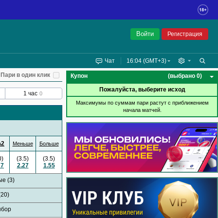
Войти
Регистрация
Чат
16:04 (GMT+3)
Пари в один клик
Купон
(выбрано 0)
Пожалуйста, выберите исход
1 час
0
Максимумы по суммам пари растут с приближением
начала матчей.
2
а
Меньше
Больше
0)
(3.5)
(3.5)
27
2.27
1.55
е (3)
(20)
ыбор