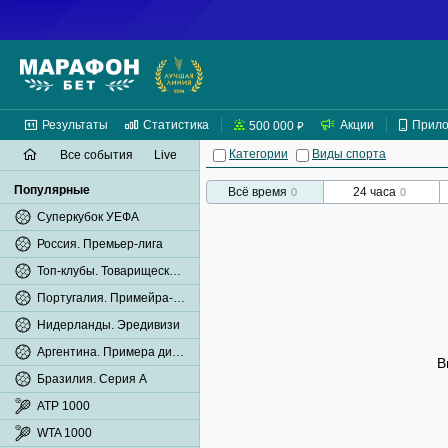
Результаты
Статистика
Акции
Прил
500 000 ₽
Категории
Виды спорта
Все события
Live
Популярные
Всё время
24 часа
0
0
Суперкубок УЕФА
Россия. Премьер-лига
Топ-клубы. Товарищеские матчи
Португалия. Примейра-лига
Нидерланды. Эредивизи
Аргентина. Примера дивизион
В
Бразилия. Серия A
ATP 1000
WTA 1000