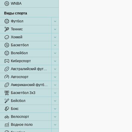
WNBA
Виды спорта
Футбол
Теннис
Хоккей
Баскетбол
Волейбол
Киберспорт
Австралийский футбол
Автоспорт
Американский футбол
Баскетбол 3x3
Бейсбол
Бокс
Велоспорт
Водное поло