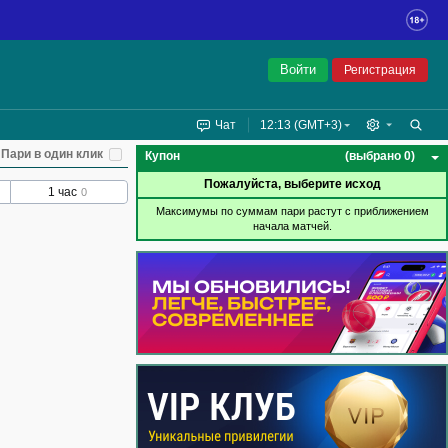
Войти
Регистрация
Чат
12:13 (GMT+3)
Пари в один клик
Купон
(выбрано 0)
Пожалуйста, выберите исход
1 час
0
Максимумы по суммам пари растут с приближением
начала матчей.